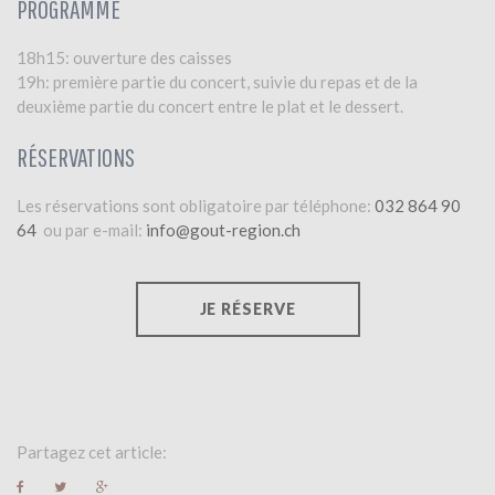
PROGRAMME
18h15: ouverture des caisses
19h: première partie du concert, suivie du repas et de la
deuxième partie du concert entre le plat et le dessert.
RÉSERVATIONS
Les réservations sont obligatoire par téléphone:
032 864 90
64
ou par e-mail:
info@gout-region.ch
JE RÉSERVE
Partagez cet article:
F
T
G