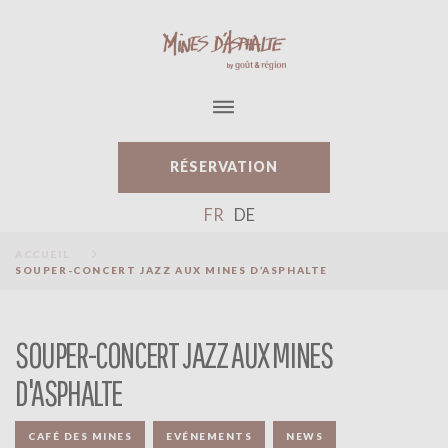
S
k
i
p
t
o
c
o
RÉSERVATION
n
t
FR
DE
e
n
ACCUEIL
SOUPER-CONCERT JAZZ AUX MINES D’ASPHALTE
t
SOUPER-CONCERT JAZZ AUX MINES
D'ASPHALTE
CAFÉ DES MINES
EVÉNEMENTS
NEWS