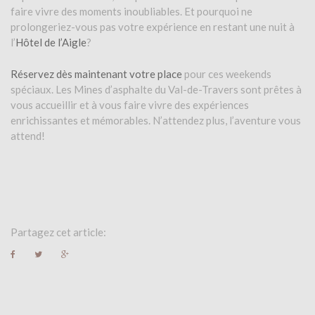
faire vivre des moments inoubliables. Et pourquoi ne
prolongeriez-vous pas votre expérience en restant une nuit à
l’
Hôtel de l’Aigle
?
Réservez dès maintenant votre place
pour ces weekends
spéciaux. Les Mines d’asphalte du Val-de-Travers sont prêtes à
vous accueillir et à vous faire vivre des expériences
enrichissantes et mémorables. N’attendez plus, l’aventure vous
attend!
Partagez cet article:
F
T
G
a
w
o
c
i
o
e
t
g
b
t
l
o
e
e
o
r
+
k