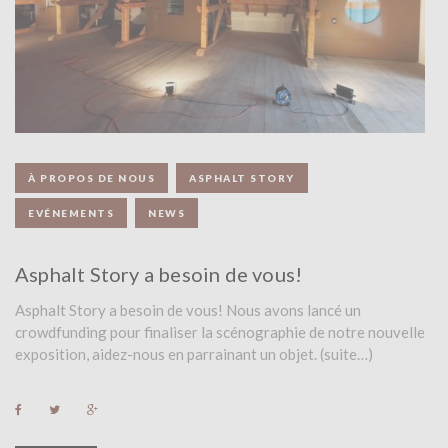
À PROPOS DE NOUS
ASPHALT STORY
EVÉNEMENTS
NEWS
Asphalt Story a besoin de vous!
Asphalt Story a besoin de vous! Nous avons lancé un
crowdfunding pour finaliser la scénographie de notre nouvelle
exposition, aidez-nous en parrainant un objet. (suite…)
F
T
G
a
w
o
c
i
o
e
t
g