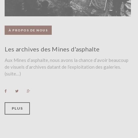
À PROPOS DE NOUS
Les archives des Mines d'asphalte
Aux Mines d’asphalte, nous avons la chance d’avoir beaucoup
de visuels d’archives datant de l’exploitation des galeries.
(suite…)
F
T
G
a
w
o
c
i
o
e
t
g
b
t
l
PLUS
o
e
e
o
r
+
k