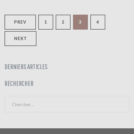
N
PREV
1
2
3
4
A
V
NEXT
I
G
DERNIERS ARTICLES
A
T
RECHERCHER
I
R
O
e
N
c
h
D
e
r