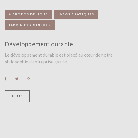
À PROPOS DE NOUS
INFOS PRATIQUES
JARDIN DES MINEURS
Développement durable
Le développement durable est placé au cœur de notre
philosophie d’entreprise. (suite…)
F
T
G
a
w
o
c
i
o
e
t
g
b
t
l
PLUS
o
e
e
o
r
+
k