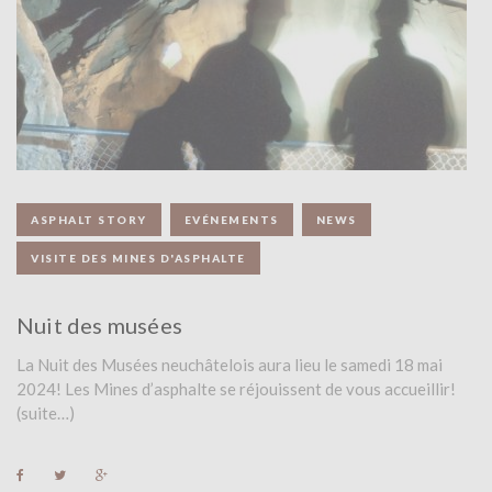
E
U
R
:
ASPHALT STORY
EVÉNEMENTS
NEWS
A
VISITE DES MINES D'ASPHALTE
D
M
Nuit des musées
I
La Nuit des Musées neuchâtelois aura lieu le samedi 18 mai
2024! Les Mines d’asphalte se réjouissent de vous accueillir!
N
(suite…)
M
F
T
G
a
w
o