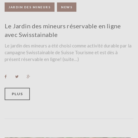
JARDIN DES MINEURS
NEWS
Le Jardin des mineurs réservable en ligne
avec Swisstainable
Le jardin des mineurs a été choisi comme activité durable par la
campagne Swisstainable de Suisse Tourisme et est dès à
présent réservable en ligne! (suite…)
F
T
G
a
w
o
c
i
o
e
t
g
b
t
l
PLUS
o
e
e
o
r
+
k