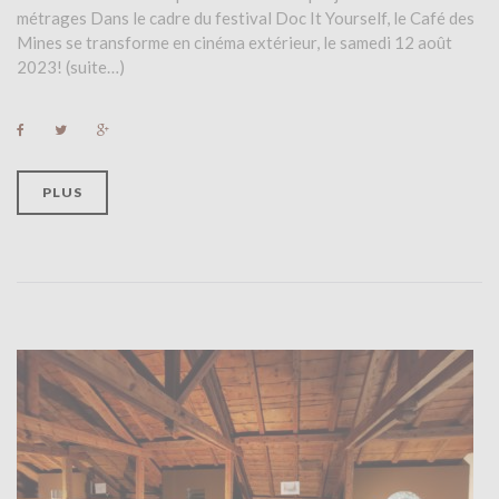
métrages Dans le cadre du festival Doc It Yourself, le Café des
Mines se transforme en cinéma extérieur, le samedi 12 août
2023! (suite…)
F
T
G
a
w
o
c
i
o
e
t
g
b
t
l
PLUS
o
e
e
o
r
+
k