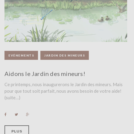
R
:
5
M
EVÉNEMENTS
JARDIN DES MINEURS
A
R
Aidons le Jardin des mineurs!
S
Ce printemps, nous inaugurerons le Jardin des mineurs. Mais
pour que tout soit parfait, nous avons besoin de votre aide!
2
(suite…)
0
F
T
G
1
a
w
o
c
i
o
e
t
g
9
b
t
l
PLUS
o
e
e