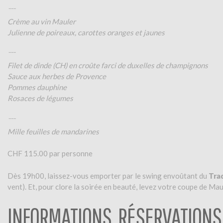
¯¯¯
Crème au vin Mauler
Julienne de poireaux, carottes oranges et jaunes
¯¯¯
Filet de dinde (CH) en croûte farci de duxelles de champignons
Sauce aux herbes de Provence
Pommes dauphine
Rosaces de légumes
¯¯¯
Mille feuilles de mandarines
CHF 115.00 par personne
Dès 19h00, laissez-vous emporter par le swing envoûtant du
Trad
vent). Et, pour clore la soirée en beauté, levez votre coupe de Ma
INFORMATIONS, RÉSERVATIONS