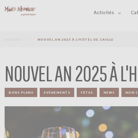
S
k
Activités
Ca
i
p
t
o
ACCUEIL
NOUVEL AN 2025 À L’HÔTEL DE L’AIGLE
c
o
n
NOUVEL AN 2025 À L'H
t
e
n
t
BONS PLANS
EVÉNEMENTS
FÊTES
NEWS
NON C