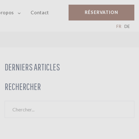
RÉSERVATION
propos
Contact
FR
DE
DERNIERS ARTICLES
RECHERCHER
R
e
c
h
e
r