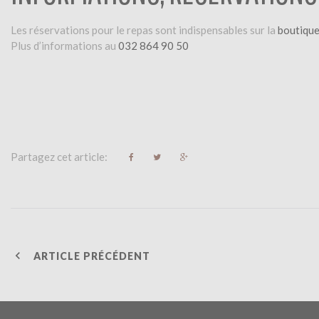
Les réservations pour le repas sont indispensables sur la
boutique
Plus d’informations au
032 864 90 50
Partagez cet article:
F
T
G
a
w
o
c
i
o
e
t
g
b
t
l
o
e
e
o
r
+
k
N
ARTICLE PRÉCÉDENT
A