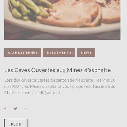
R
:
1
5
CAFÉ DES MINES
EVÉNEMENTS
NEWS
M
A
Les Caves Ouvertes aux Mines d'asphalte
R
Lors des caves ouvertes du canton de Neuchâtel, les 9 et 10
mai 2024, les Mines d’asphalte vous proposent l’assiette du
S
Chef le samedi à midi. (suite…)
2
F
T
G
0
a
w
o
c
i
o
e
t
g
2
b
t
l
PLUS
o
e
e