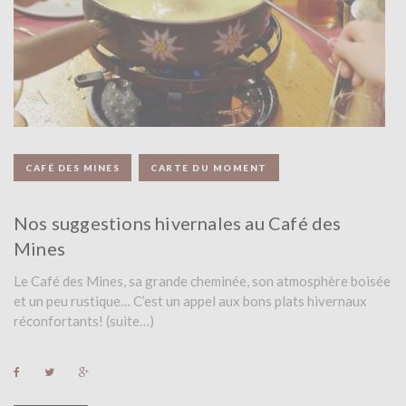
S
:
N
O
CAFÉ DES MINES
CARTE DU MOMENT
V
E
Nos suggestions hivernales au Café des
Mines
M
Le Café des Mines, sa grande cheminée, son atmosphère boisée
B
et un peu rustique… C’est un appel aux bons plats hivernaux
R
réconfortants! (suite…)
E
F
T
G
a
w
o
2
c
i
o
e
t
g