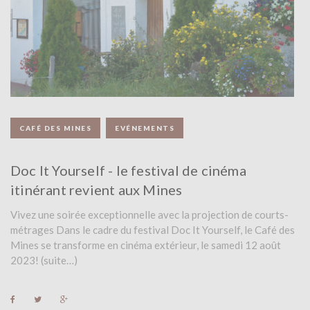
S
:
J
A
CAFÉ DES MINES
EVÉNEMENTS
N
V
Doc It Yourself - le festival de cinéma
itinérant revient aux Mines
I
Vivez une soirée exceptionnelle avec la projection de courts-
E
métrages Dans le cadre du festival Doc It Yourself, le Café des
R
Mines se transforme en cinéma extérieur, le samedi 12 août
2023! (suite…)
2
0
F
T
G
a
w
o