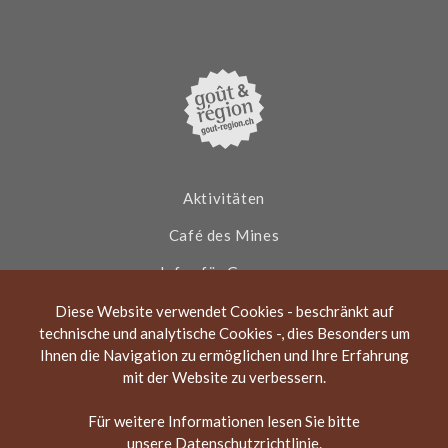
c
s
u
i
e
t
t
p
A
b
a
u
a
o
g
b
d
o
r
e
v
T
k
a
i
m
s
I
o
r
O
N
Aktivitäten
Café des Mines
Infos für Gruppen
Aktuelles
Diese Website verwendet Cookies - beschränkt auf
technische und analytische Cookies -, dies Besonders um
Über die Asphaltminen
Ihnen die Navigation zu ermöglichen und Ihre Erfahrung
mit der Website zu verbessern.
Kontakt
Für weitere Informationen lesen Sie bitte
unsere
Datenschutzrichtlinie
.