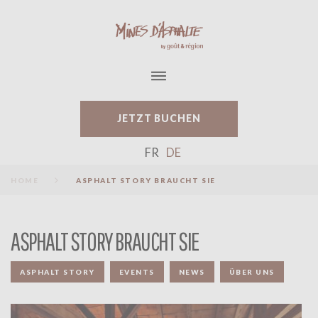
S
k
i
p
t
o
c
o
JETZT BUCHEN
n
t
FR
DE
e
n
HOME
ASPHALT STORY BRAUCHT SIE
t
ASPHALT STORY BRAUCHT SIE
ASPHALT STORY
EVENTS
NEWS
ÜBER UNS