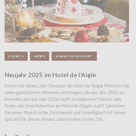
E
G
O
R
I
EVENTS
NEWS
UNKATEGORISIERT
E
:
Neujahr 2025 im Hotel de l'Aigle
U
Feiern Sie dieses Jahr Silvester im Hôtel de l’Aigle Möchten Sie
einen gemütlichen Moment verbringen, um das Jahr 2025 zu
N
beenden und das Jahr 2026 sanft zu beginnen? Dieses Jahr
finden die Feierlichkeiten im Hôtel de l’Aigle statt! Genießen
K
Sie einen Abend voller Geschmack und Geselligkeit mit einem
A
speziell für diesen Anlass zubereiteten Essen. Ob…
T