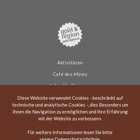
c
s
u
i
e
t
t
p
b
a
u
a
o
g
b
d
o
r
e
v
k
a
i
m
s
o
r
Aktivitäten
Café des Mines
Infos für Gruppen
Aktuelles
Diese Website verwendet Cookies - beschränkt auf
technische und analytische Cookies -, dies Besonders um
Über die Asphaltminen
Ihnen die Navigation zu ermöglichen und Ihre Erfahrung
mit der Website zu verbessern.
Kontakt
Für weitere Informationen lesen Sie bitte
unsere
Datenschutzrichtlinie
.