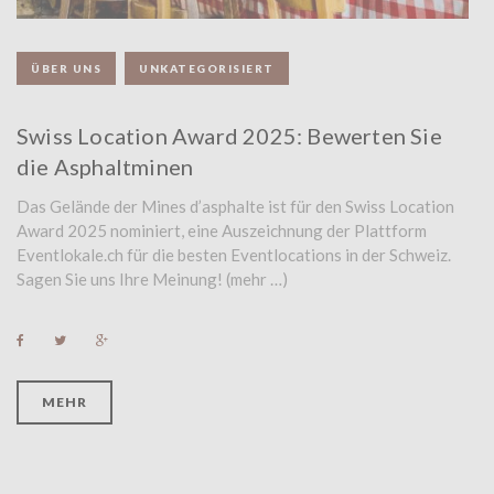
ÜBER UNS
UNKATEGORISIERT
Swiss Location Award 2025: Bewerten Sie
die Asphaltminen
Das Gelände der Mines d’asphalte ist für den Swiss Location
Award 2025 nominiert, eine Auszeichnung der Plattform
Eventlokale.ch für die besten Eventlocations in der Schweiz.
Sagen Sie uns Ihre Meinung! (mehr …)
F
T
G
a
w
o
c
i
o
e
t
g
b
t
l
MEHR
o
e
e
o
r
+
k