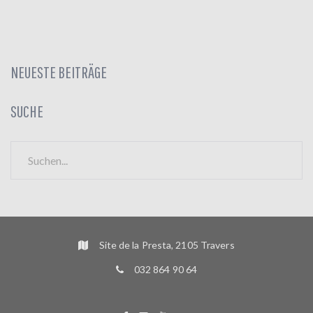
2
5
NEUESTE BEITRÄGE
SUCHE
S
e
a
r
c
h
f
Site de la Presta, 2105 Travers
o
032 864 90 64
r
:
FR
DE