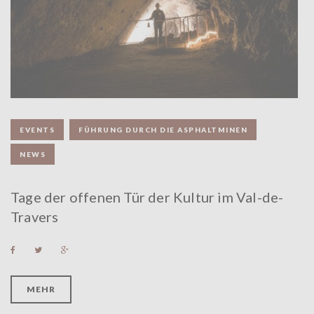
:
3
.
O
K
EVENTS
FÜHRUNG DURCH DIE ASPHALTMINEN
T
NEWS
O
B
Tage der offenen Tür der Kultur im Val-de-
Travers
E
R
F
T
G
a
w
o
c
i
o
2
e
t
g
b
t
l
MEHR
o
e
e
0
o
r
+
k