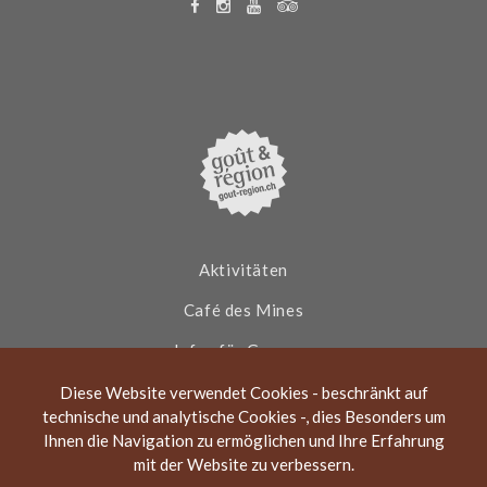
F
I
Y
T
a
n
o
r
c
s
u
i
e
t
t
p
b
a
u
a
o
g
b
d
o
r
e
v
k
a
i
m
s
o
r
Aktivitäten
Café des Mines
Infos für Gruppen
Aktuelles
Diese Website verwendet Cookies - beschränkt auf
technische und analytische Cookies -, dies Besonders um
Über die Asphaltminen
Ihnen die Navigation zu ermöglichen und Ihre Erfahrung
mit der Website zu verbessern.
Kontakt