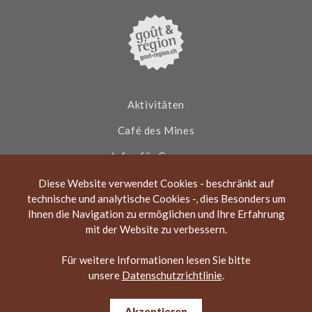
o
r
e
v
T
k
a
i
m
s
I
o
r
O
N
Aktivitäten
Café des Mines
Infos für Gruppen
Aktuelles
Diese Website verwendet Cookies - beschränkt auf
technische und analytische Cookies -, dies Besonders um
Über die Asphaltminen
Ihnen die Navigation zu ermöglichen und Ihre Erfahrung
mit der Website zu verbessern.
Kontakt
Für weitere Informationen lesen Sie bitte
unsere
Datenschutzrichtlinie
.
Mines d´asphalte 2026 | Alle Rechte vorbehalten |
Datenschutzerklärung
Akzeptieren