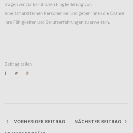
tragen wir zur beruflichen Eingliederung von
arbeitsmarktfernen Personen bei und geben ihnen die Chance,
ihre Fähigkeiten und Berufserfahrungen zu erweitern.
Beitrag teilen
F
T
G
a
w
o
c
i
o
e
t
g
b
t
l
o
e
e
o
r
+
k
B
VORHERIGER BEITRAG
NÄCHSTER BEITRAG
E